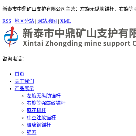
新泰市中鼎矿山支护有限公司主营：左旋无纵肋锚杆、右旋
RSS
|
地区分站
|
网站地图
|
XML
咨询电话：
首页
关于我们
产品展示
左旋无纵肋锚杆
右旋等强螺纹锚杆
麻花锚杆
中空注浆锚杆
玻璃钢锚杆
锚索