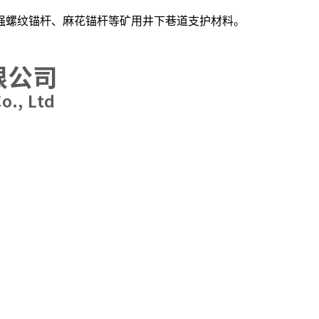
等强螺纹锚杆、麻花锚杆等矿用井下巷道支护材料。