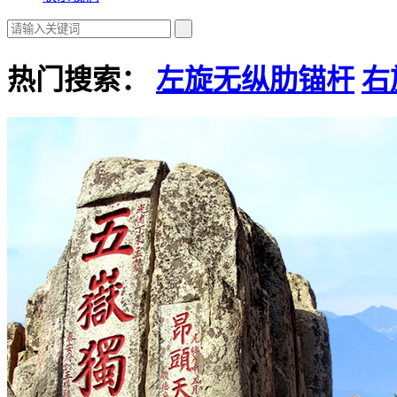
热门搜索：
左旋无纵肋锚杆
右