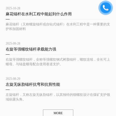
2025-10-28
麻花锚杆在水利工程中能起到什么作用
麻花锚杆（又称螺旋锚杆或自钻式锚杆）在水利工程中是一种重要的支
护和加固材料
2025-09-28
右旋等强螺纹锚杆承载能力强
右旋等强螺纹锚杆，全称等强螺纹钢式树脂锚杆，螺纹连续，全长可上
螺母。与锚盘螺母配合使用巷道支护。
2025-08-29
左旋无纵肋锚杆抗弯和抗剪性能
左旋锚杆，又称左旋无纵肋锚杆，以其独特的细螺纹设计在煤矿支护领
域崭露头角。
MORE