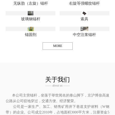
无纵肋（左旋）锚杆
右旋等强螺纹锚杆
玻璃钢锚杆
索具
锚固剂
中空注浆锚杆
MORE
关于我们
—— about us ——
本公司主营锚杆，坐落于举世闻名的泰山脚下，京沪博徐高速
公路从公司驻地穿过，交通方便、经济繁荣。
公司是一家生产、加工、销售矿用井下巷道支护材料（W钢
带）的企业。公司成立2010年，占地面积3000平方米，注册资金5