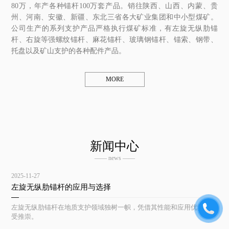
80万，年产各种锚杆100万套产品。销往陕西、山西、内蒙、贵
州、河南、安徽、新疆、东北三省各大矿业集团和中小型煤矿。
公司生产的系列支护产品严格执行煤矿标准，有左旋无纵肋锚
杆、右旋等强螺纹锚杆、麻花锚杆、玻璃钢锚杆、锚索、钢带、
托盘以及矿山支护的各种配件产品。
MORE
新闻中心
—— news ——
2025-11-27
左旋无纵肋锚杆的应用与选择
左旋无纵肋锚杆在地质支护领域独树一帜，凭借其性能和应用优势而备
受推崇。