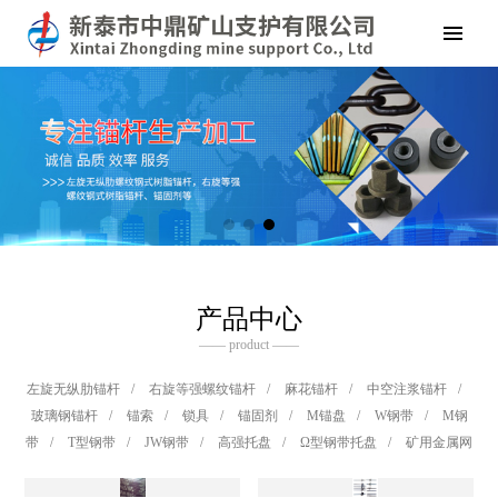
产品中心
—— product ——
左旋无纵肋锚杆
/
右旋等强螺纹锚杆
/
麻花锚杆
/
中空注浆锚杆
/
玻璃钢锚杆
/
锚索
/
锁具
/
锚固剂
/
M锚盘
/
W钢带
/
M钢
带
/
T型钢带
/
JW钢带
/
高强托盘
/
Ω型钢带托盘
/
矿用金属网