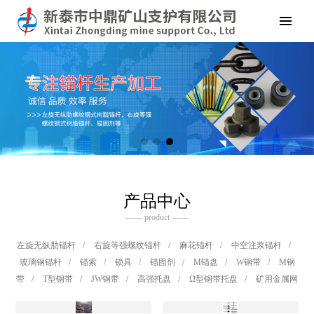
产品中心
—— product ——
左旋无纵肋锚杆
/
右旋等强螺纹锚杆
/
麻花锚杆
/
中空注浆锚杆
/
玻璃钢锚杆
/
锚索
/
锁具
/
锚固剂
/
M锚盘
/
W钢带
/
M钢
带
/
T型钢带
/
JW钢带
/
高强托盘
/
Ω型钢带托盘
/
矿用金属网