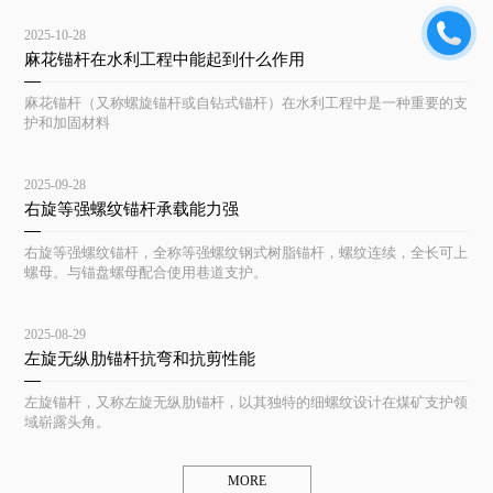
2025-10-28
麻花锚杆在水利工程中能起到什么作用
麻花锚杆（又称螺旋锚杆或自钻式锚杆）在水利工程中是一种重要的支
护和加固材料
2025-09-28
右旋等强螺纹锚杆承载能力强
右旋等强螺纹锚杆，全称等强螺纹钢式树脂锚杆，螺纹连续，全长可上
螺母。与锚盘螺母配合使用巷道支护。
2025-08-29
左旋无纵肋锚杆抗弯和抗剪性能
左旋锚杆，又称左旋无纵肋锚杆，以其独特的细螺纹设计在煤矿支护领
域崭露头角。
MORE