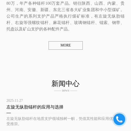
80万，年产各种锚杆100万套产品。销往陕西、山西、内蒙、贵
州、河南、安徽、新疆、东北三省各大矿业集团和中小型煤矿。
公司生产的系列支护产品严格执行煤矿标准，有左旋无纵肋锚
杆、右旋等强螺纹锚杆、麻花锚杆、玻璃钢锚杆、锚索、钢带、
托盘以及矿山支护的各种配件产品。
MORE
新闻中心
—— news ——
2025-11-27
左旋无纵肋锚杆的应用与选择
左旋无纵肋锚杆在地质支护领域独树一帜，凭借其性能和应用优势而备
受推崇。