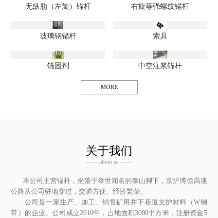
无纵肋（左旋）锚杆
右旋等强螺纹锚杆
玻璃钢锚杆
索具
锚固剂
中空注浆锚杆
MORE
关于我们
—— about us ——
本公司主营锚杆，坐落于举世闻名的泰山脚下，京沪博徐高速
公路从公司驻地穿过，交通方便、经济繁荣。
公司是一家生产、加工、销售矿用井下巷道支护材料（W钢
带）的企业。公司成立2010年，占地面积3000平方米，注册资金5