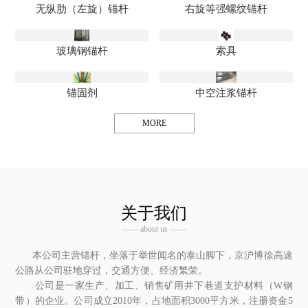
无纵肋（左旋）锚杆
右旋等强螺纹锚杆
玻璃钢锚杆
索具
锚固剂
中空注浆锚杆
MORE
关于我们
—— about us ——
本公司主营锚杆，坐落于举世闻名的泰山脚下，京沪博徐高速
公路从公司驻地穿过，交通方便、经济繁荣。
公司是一家生产、加工、销售矿用井下巷道支护材料（W钢
带）的企业。公司成立2010年，占地面积3000平方米，注册资金5