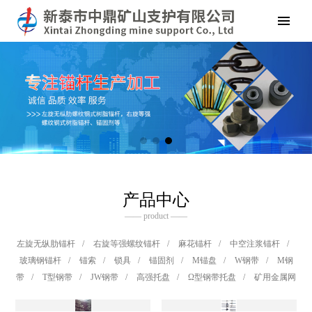
产品中心
—— product ——
左旋无纵肋锚杆
/
右旋等强螺纹锚杆
/
麻花锚杆
/
中空注浆锚杆
/
玻璃钢锚杆
/
锚索
/
锁具
/
锚固剂
/
M锚盘
/
W钢带
/
M钢
带
/
T型钢带
/
JW钢带
/
高强托盘
/
Ω型钢带托盘
/
矿用金属网