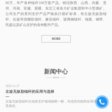
80万，年产各种锚杆100万套产品。销往陕西、山西、内蒙、贵
州、河南、安徽、新疆、东北三省各大矿业集团和中小型煤矿。
公司生产的系列支护产品严格执行煤矿标准，有左旋无纵肋锚
杆、右旋等强螺纹锚杆、麻花锚杆、玻璃钢锚杆、锚索、钢带、
托盘以及矿山支护的各种配件产品。
MORE
新闻中心
—— news ——
2025-11-27
左旋无纵肋锚杆的应用与选择
左旋无纵肋锚杆在地质支护领域独树一帜，凭借其性能和应用优势而备
受推崇。