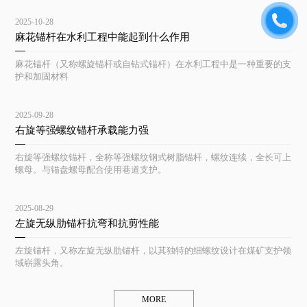
2025-10-28
麻花锚杆在水利工程中能起到什么作用
麻花锚杆（又称螺旋锚杆或自钻式锚杆）在水利工程中是一种重要的支
护和加固材料
2025-09-28
右旋等强螺纹锚杆承载能力强
右旋等强螺纹锚杆，全称等强螺纹钢式树脂锚杆，螺纹连续，全长可上
螺母。与锚盘螺母配合使用巷道支护。
2025-08-29
左旋无纵肋锚杆抗弯和抗剪性能
左旋锚杆，又称左旋无纵肋锚杆，以其独特的细螺纹设计在煤矿支护领
域崭露头角。
MORE