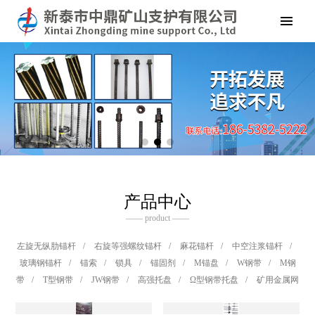
产品中心
—— product ——
左旋无纵肋锚杆
/
右旋等强螺纹锚杆
/
麻花锚杆
/
中空注浆锚杆
/
玻璃钢锚杆
/
锚索
/
锁具
/
锚固剂
/
M锚盘
/
W钢带
/
M钢
带
/
T型钢带
/
JW钢带
/
高强托盘
/
Ω型钢带托盘
/
矿用金属网