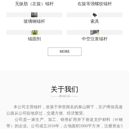
无纵肋（左旋）锚杆
右旋等强螺纹锚杆
玻璃钢锚杆
索具
锚固剂
中空注浆锚杆
MORE
关于我们
—— about us ——
本公司主营锚杆，坐落于举世闻名的泰山脚下，京沪博徐高速
公路从公司驻地穿过，交通方便、经济繁荣。
公司是一家生产、加工、销售矿用井下巷道支护材料（W钢
带）的企业。公司成立2010年，占地面积3000平方米，注册资金5