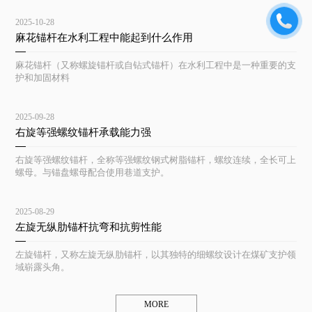
2025-10-28
麻花锚杆在水利工程中能起到什么作用
麻花锚杆（又称螺旋锚杆或自钻式锚杆）在水利工程中是一种重要的支
护和加固材料
2025-09-28
右旋等强螺纹锚杆承载能力强
右旋等强螺纹锚杆，全称等强螺纹钢式树脂锚杆，螺纹连续，全长可上
螺母。与锚盘螺母配合使用巷道支护。
2025-08-29
左旋无纵肋锚杆抗弯和抗剪性能
左旋锚杆，又称左旋无纵肋锚杆，以其独特的细螺纹设计在煤矿支护领
域崭露头角。
MORE