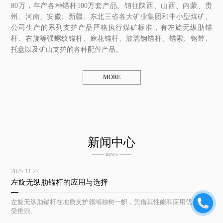
80万，年产各种锚杆100万套产品。销往陕西、山西、内蒙、贵
州、河南、安徽、新疆、东北三省各大矿业集团和中小型煤矿。
公司生产的系列支护产品严格执行煤矿标准，有左旋无纵肋锚
杆、右旋等强螺纹锚杆、麻花锚杆、玻璃钢锚杆、锚索、钢带、
托盘以及矿山支护的各种配件产品。
MORE
新闻中心
—— news ——
2025-11-27
左旋无纵肋锚杆的应用与选择
左旋无纵肋锚杆在地质支护领域独树一帜，凭借其性能和应用优势而备
受推崇。